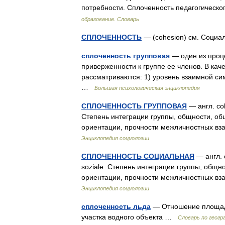
потребности. Сплоченность педагогическ
образование. Словарь
СПЛОЧЕННОСТЬ
— (cohesion) см. Соци
сплоченность групповая
— один из проц
приверженности к группе ее членов. В каче
рассматриваются: 1) уровень взаимной с
…
Большая психологическая энциклопедия
СПЛОЧЕННОСТЬ ГРУППОВАЯ
— англ. coh
Степень интеграции группы, общности, о
ориентации, прочности межличностных в
Энциклопедия социологии
СПЛОЧЕННОСТЬ СОЦИАЛЬНАЯ
— англ. c
soziale. Степень интеграции группы, общ
ориентации, прочности межличностных в
Энциклопедия социологии
сплоченность льда
— Отношение площад
участка водного объекта …
Словарь по геогр