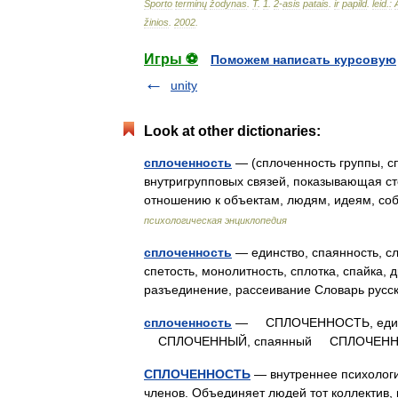
Sporto
terminų
žodynas
.
T
.
1
.
2
-
asis
patais
.
ir
papild
.
leid
.
:
žinios
.
2002
.
Игры ⚽
Поможем написать курсовую
unity
Look at other dictionaries:
сплоченность
— (сплоченность группы, с
внутригрупповых связей, показывающая ст
отношению к объектам, людям, идеям, с
психологическая энциклопедия
сплоченность
— единство, спаянность, сл
спетость, монолитность, сплотка, спайка, д
разъединение, рассеивание Словарь ру
сплоченность
— СПЛОЧЕННОСТЬ, единение
СПЛОЧЕННЫЙ, спаянный СПЛОЧЕННО
СПЛОЧЕННОСТЬ
— внутреннее психологи
членов. Объединяет людей тот коллектив,