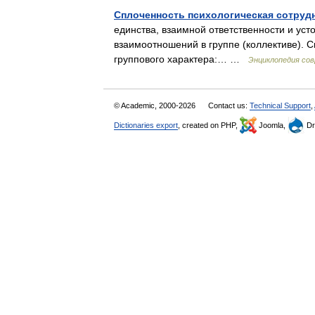
Сплоченность психологическая сотруд
единства, взаимной ответственности и ус
взаимоотношений в группе (коллективе). 
группового характера:… …
Энциклопедия сов
© Academic, 2000-2026
Contact us:
Technical Support
,
Dictionaries export
, created on PHP,
Joomla,
Dr