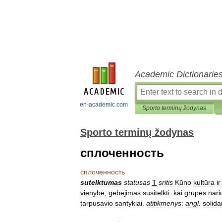
Academic Dictionarie
en-academic.com
Sporto terminų žodynas
Sporto terminų žodynas
сплоченность
сплоченность
sutelktumas
statusas
T
sritis
Kūno
kultūra
ir
vienybė
,
gebėjimas
susitelkti:
kai
grupės
nari
tarpusavio
santykiai
.
atitikmenys
:
angl
.
solida