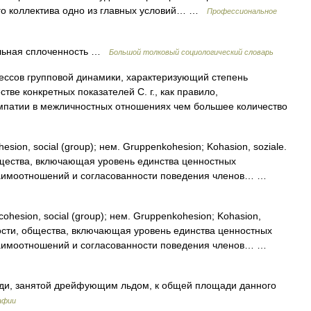
ого коллектива одно из главных условий… …
Профессиональное
альная сплоченность …
Большой толковый социологический словарь
ессов групповой динамики, характеризующий степень
стве конкретных показателей С. г., как правило,
импатии в межличностных отношениях чем большее количество
esion, social (group); нем. Gruppenkohesion; Kohasion, soziale.
бщества, включающая уровень единства ценностных
заимоотношений и согласованности поведения членов… …
ohesion, social (group); нем. Gruppenkohesion; Kohasion,
ности, общества, включающая уровень единства ценностных
заимоотношений и согласованности поведения членов… …
и, занятой дрейфующим льдом, к общей площади данного
афии