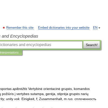
Remember this site
Embed dictionaries into your website
EN
s and Encyclopedias
Search!
Interpretations
sportas
apibrėžtis
Vertybinė
orientacinė
grupės
,
komandos
ų
požiūris
į
vertybes
sutampa
,
gerėja
,
stiprėja
grupės
narių
rity
;
unity
vok
.
Einigkeit
,
f
;
Zusammenhalt
,
m
rus
.
сплоченность