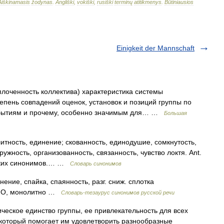
Aiškinamasis
žodynas
.
Angliški
,
vokiški
,
rusiški
terminų
atitikmenys
.
Būtiniausios
Einigkeit der Mannschaft
плоченность коллектива) характеристика системы
епень совпадений оценок, установок и позиций группы по
обытиям и прочему, особенно значимым для… …
Большая
итность, единение; скованность, единодушие, сомкнутость,
ружность, организованность, связанность, чувство локтя. Ant.
сских синонимов.… …
Словарь синонимов
, спайка, спаянность, разг. сниж. сплотка
, монолитно …
Словарь-тезаурус синонимов русской речи
ческое единство группы, ее привлекательность для всех
 который помогает им удовлетворить разнообразные