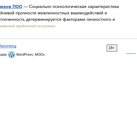
ников ПОО
— Социально психологическая характеристика
тойчивой прочности межличностных взаимодействий и
Сплоченность детерминируется факторами личностного и
ременной юридической психологии
Advertising
18+
upal,
WordPress, MODx.